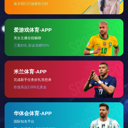
种子包装机
全自动颗粒包装机