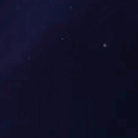
建材包装机
小型小袋粉末包装机
水泥包装机