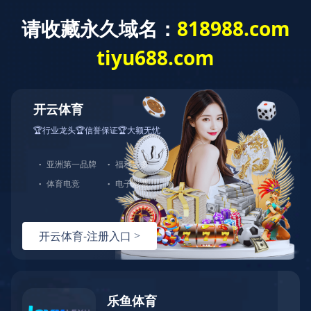
开云体育
全部分类
开云体育-开云体育(中国)官方网站
您当前的位置：
开云体育-开云体育(中国)官方网站
>
行业包装方案
>
食